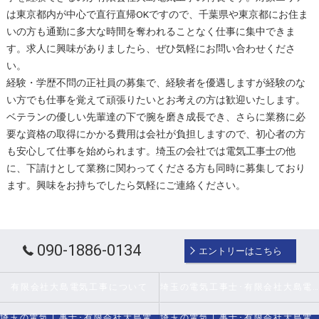
は東京都内が中心で直行直帰OKですので、千葉県や東京都にお住ま
いの方も通勤に多大な時間を奪われることなく仕事に集中できま
す。求人に興味がありましたら、ぜひ気軽にお問い合わせくださ
い。
経験・学歴不問の正社員の募集で、経験者を優遇しますが経験のな
い方でも仕事を覚えて頑張りたいとお考えの方は歓迎いたします。
ベテランの優しい先輩達の下で腕を磨き成長でき、さらに業務に必
要な資格の取得にかかる費用は会社が負担しますので、初心者の方
も安心して仕事を始められます。
埼玉
の会社では
電気工事士
の他
に、下請けとして業務に関わってくださる方も同時に募集しており
ます。興味をお持ちでしたら気軽にご連絡ください。
090-1886-0134
エントリーはこちら
有限会社大島電気工事について
埼玉の電気工事士･有限会社大島電気工事の口コミ情報
埼玉の電気工事士･有限会社大島電気工事の評判
埼玉の電気工事士･有限会社大島電気工事のお客様の声