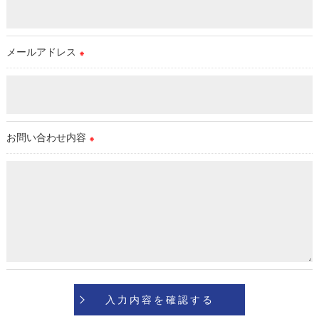
＜個人情報の安全管理＞
当社では、個人情報の漏洩等がなされないよう、適切に安全管
理対策を実施します。
メールアドレス
※
＜個人情報を与えなかった場合に生じる結果＞
必要な情報を頂けない場合は、それに対応した当社のサービス
をご提供できない場合がございますので予めご了承ください。
お問い合わせ内容
※
＜個人情報の開示･訂正・削除･利用停止の手続について＞
当社では、お客様の個人情報の開示･訂正･削除・利用停止の手
続を定めさせて頂いております。
ご本人である事を確認のうえ、対応させて頂きます。
個人情報の開示･訂正･削除・利用停止の具体的手続きにつきま
しては、お電話でお問合せ下さい。