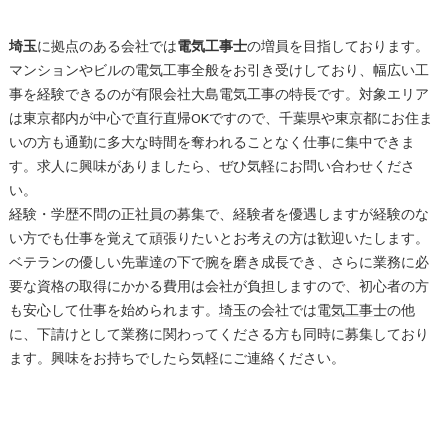
埼玉
に拠点のある会社では
電気工事士
の増員を目指しております。
マンションやビルの電気工事全般をお引き受けしており、幅広い工
事を経験できるのが有限会社大島電気工事の特長です。対象エリア
は東京都内が中心で直行直帰OKですので、千葉県や東京都にお住ま
いの方も通勤に多大な時間を奪われることなく仕事に集中できま
す。求人に興味がありましたら、ぜひ気軽にお問い合わせくださ
い。
経験・学歴不問の正社員の募集で、経験者を優遇しますが経験のな
い方でも仕事を覚えて頑張りたいとお考えの方は歓迎いたします。
ベテランの優しい先輩達の下で腕を磨き成長でき、さらに業務に必
要な資格の取得にかかる費用は会社が負担しますので、初心者の方
も安心して仕事を始められます。
埼玉
の会社では
電気工事士
の他
に、下請けとして業務に関わってくださる方も同時に募集しており
ます。興味をお持ちでしたら気軽にご連絡ください。