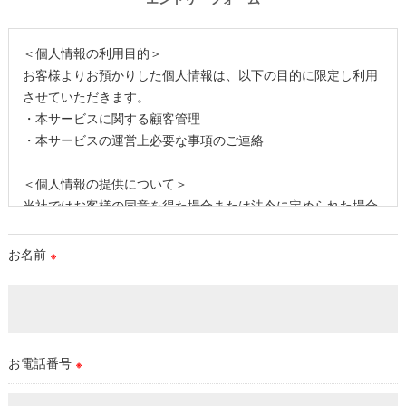
＜個人情報の利用目的＞
お客様よりお預かりした個人情報は、以下の目的に限定し利用
させていただきます。
・本サービスに関する顧客管理
・本サービスの運営上必要な事項のご連絡
＜個人情報の提供について＞
当社ではお客様の同意を得た場合または法令に定められた場合
を除き、
取得した個人情報を第三者に提供することはいたしません。
お名前
※
＜個人情報の委託について＞
当社では、利用目的の達成に必要な範囲において、個人情報を
外部に委託する場合があります。
これらの委託先に対しては個人情報保護契約等の措置をとり、
お電話番号
※
適切な監督を行います。